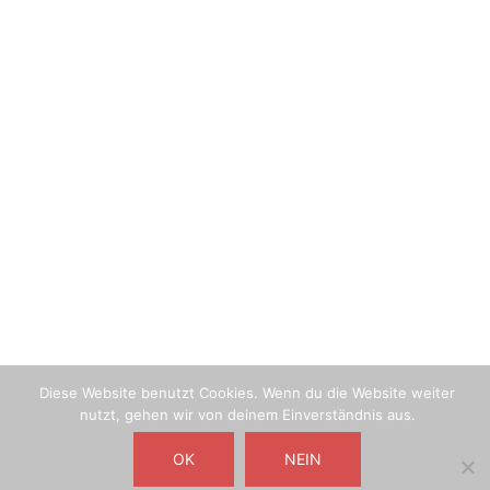
LINKS
Stadt Heilbronn
Credits zur Webseite
SOCIAL MEDIA
Youtube
unsere
Facebook
Seite
Diese Website benutzt Cookies. Wenn du die Website weiter
nutzt, gehen wir von deinem Einverständnis aus.
OK
NEIN
© 2026 Wetterkameras über Heilbronn. Stolz