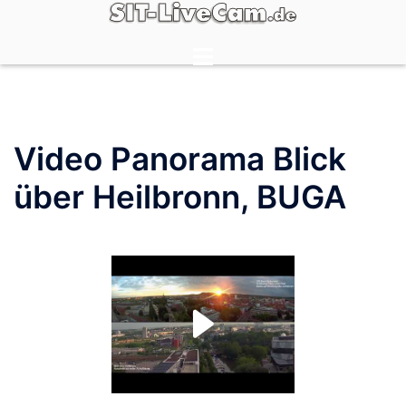
Zum
Inhalt
Menü
springen
umschalten
Video Panorama Blick
über Heilbronn, BUGA