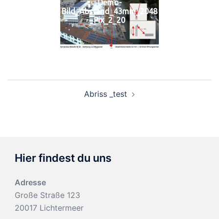
Demo-
Bild_Abstand_43mm_2048
Pix_2_20
Beitragsnavigation
Abriss _test
Hier findest du uns
Adresse
Große Straße 123
20017 Lichtermeer