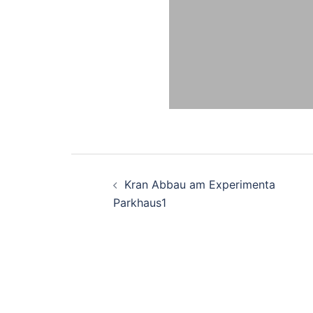
Beitragsnavigati
Kran Abbau am Experimenta
Parkhaus1